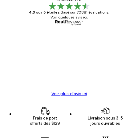
4.3 sur 5 étoiles
Basé sur 70881 évaluations.
Voir quelques avis ici.
Acheteur vérifié
Avis
des
Satisfaite !
clients
4 juin
Christelle K
Voir plus d’avis ici
Frais de port
Livraison sous 3-5
offerts dès $129
jours ouvrables