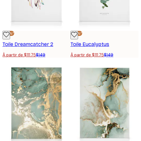
-25%*
-25%*
Toile Dreamcatcher 2
Toile Eucalyptus
À partir de $111.75
$149
À partir de $111.75
$149