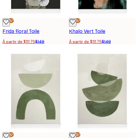
-25%*
-25%*
Frida floral Toile
Khalo Vert Toile
À partir de $111.75
$149
À partir de $111.75
$149
-25%*
-25%*