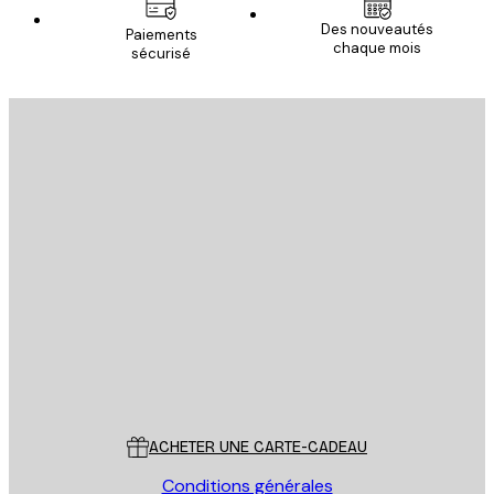
Des nouveautés
Paiements
chaque mois
sécurisé
Email
ENVOYER
Store
Poster Store
Service Client
ACHETER UNE CARTE-CADEAU
Conditions générales