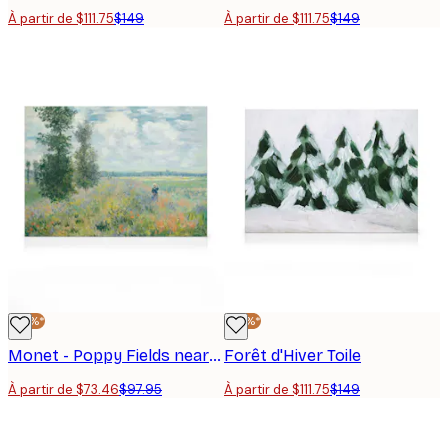
À partir de $111.75
$149
À partir de $111.75
$149
-25%*
-25%*
Monet - Poppy Fields near Argenteuil Toile
Forêt d'Hiver Toile
À partir de $73.46
$97.95
À partir de $111.75
$149