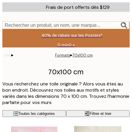
Skip
Frais de port offerts dès $129
to
main
content.
Rechercher un produit, un nom, une marque...
40% de rabais sur les Posters*
0 min
0 s
Valable
jusqu'au
▸
▸
Formats
70x100 cm
:
2026-
08-
70x100 cm
09
Vous recherchez une toile originale ? Alors vous êtes au
bon endroit. Découvrez nos toiles aux motifs et styles
variés dans les dimensions 70 x 100 cm. Trouvez l’harmonie
parfaite pour vos murs
Toutes les catégories
Filtrer et trier