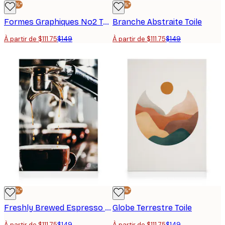
-25%*
-25%*
Formes Graphiques No2 Toile
Branche Abstraite Toile
À partir de $111.75
$149
À partir de $111.75
$149
-25%*
-25%*
Freshly Brewed Espresso Toile
Globe Terrestre Toile
À partir de $111.75
$149
À partir de $111.75
$149