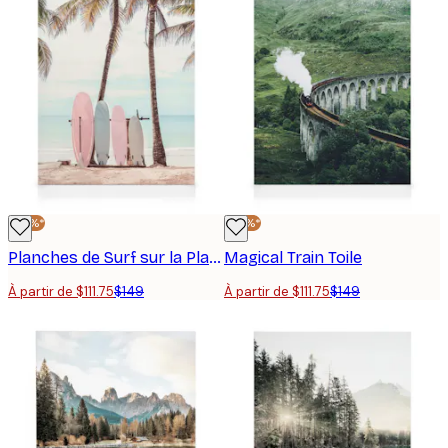
-25%*
-25%*
Planches de Surf sur la Plage Toile
Magical Train Toile
À partir de $111.75
$149
À partir de $111.75
$149