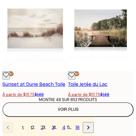
-25%*
-25%*
Sunset at Dune Beach Toile
Toile Jetée du Lac
À partir de $111.75
$149
À partir de $111.75
$149
MONTRE 48 SUR 853 PRODUITS
VOIR PLUS
2
3
4
…
18
1