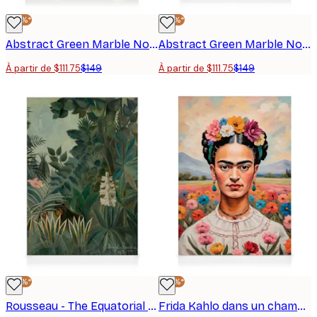
-25%*
-25%*
Abstract Green Marble No1 Toile
Abstract Green Marble No2 Toile
À partir de $111.75
$149
À partir de $111.75
$149
-25%*
-25%*
Rousseau - The Equatorial Jungle Toile
Frida Kahlo dans un champ de fleurs Toile