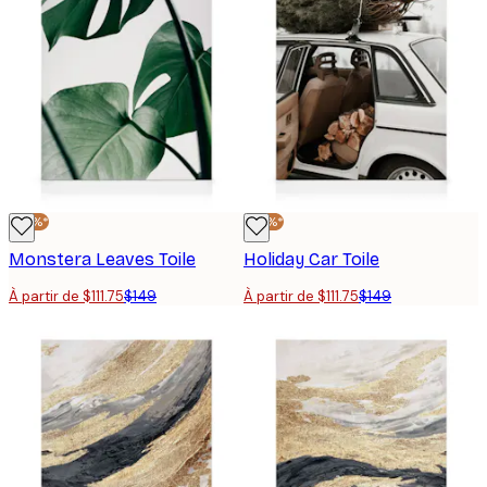
-25%*
-25%*
Monstera Leaves Toile
Holiday Car Toile
À partir de $111.75
$149
À partir de $111.75
$149