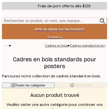
Skip
Frais de port offerts dès $129
to
main
content.
Rechercher un produit, un nom, une marque...
40% de rabais sur les Posters*
0 min
0 s
Valable
jusqu'au
▸
▸
Cadres en bois
Cadres standard en bois
:
2026-
08-
Cadres en bois standards pour
09
posters
Parcourez notre collection de cadres standard en bois.
Toutes les catégories
Filtrer et trier
Aucun produit trouvé
Veuillez visiter une autre catégorie pour continuer vos