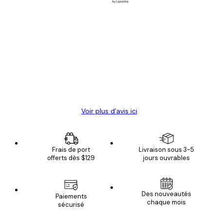
Acheteur vérifié
Avis
des
Satisfaite !
clients
4 juin
Christelle K
Voir plus d’avis ici
Frais de port
Livraison sous 3-5
offerts dès $129
jours ouvrables
Des nouveautés
Paiements
chaque mois
sécurisé