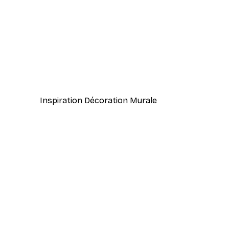
-70%
Outlet
Lac au Lever du Soleil Poster
À partir de $10.64
$52.95
Inspiration Décoration Murale