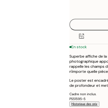
Frame
30x40 cm
options
50x70 cm
En stock
Superbe affiche de la 
photographique appor
rappelle les champs d
n'importe quelle pièce
Le poster est encadré
de profondeur et met 
Cadre non inclus.
PS51595-5
Historique des prix