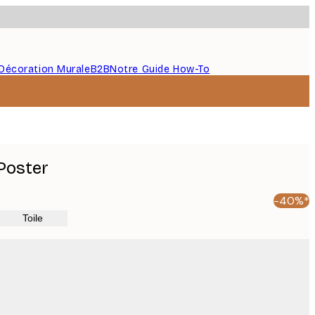
Décoration Murale
B2B
Notre Guide How-To
 Poster
-40%*
Toile