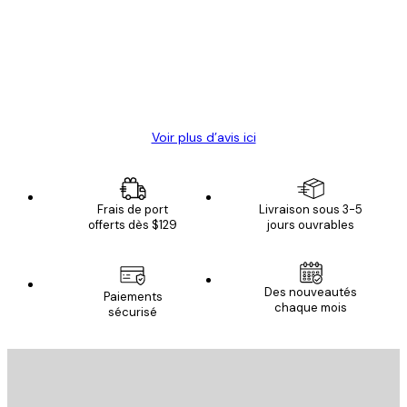
des
Satisfaite !
clients
4 juin
Christelle K
Voir plus d’avis ici
Frais de port
Livraison sous 3-5
offerts dès $129
jours ouvrables
Des nouveautés
Paiements
chaque mois
sécurisé