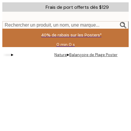
Skip
Frais de port offerts dès $129
to
main
content.
Rechercher un produit, un nom, une marque...
40% de rabais sur les Posters*
0 min
0 s
Valable
jusqu'au
▸
▸
Nature
Balançoire de Plage Poster
:
2026-
08-
09