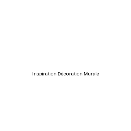
-40%*
uchant Poster
Escaliers vers la mer Pos
À partir de $21.60
$36
Inspiration Décoration Murale