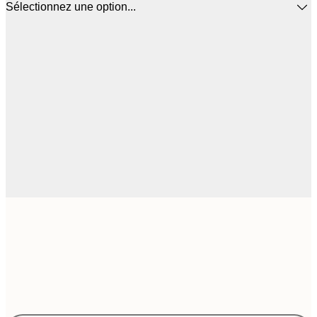
Sélectionnez une option...
$
50x70 cm
$
Frame
options