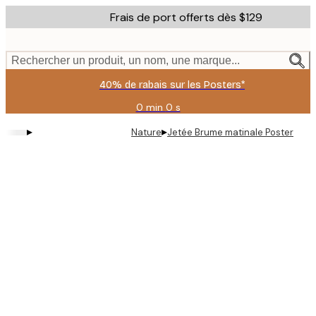
Skip
Frais de port offerts dès $129
to
main
content.
Rechercher un produit, un nom, une marque...
40% de rabais sur les Posters*
0 min
0 s
Valable
jusqu'au
▸
▸
Nature
Jetée Brume matinale Poster
:
2026-
08-
06
Product
images