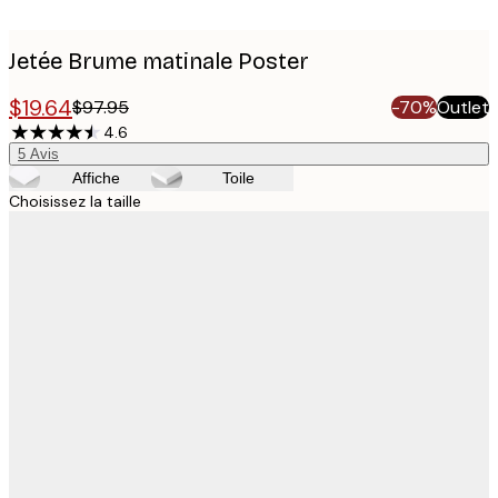
Jetée Brume matinale Poster
$19.64
$97.95
-70%
Outlet
4.6
5
Avis
Affiche
Toile
Choisissez la taille