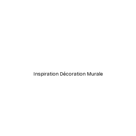
-40%*
Herbe de Plage Poster
À partir de $21.60
$36
Inspiration Décoration Murale