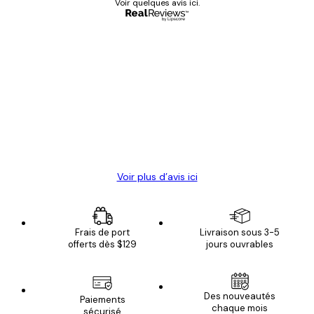
Voir quelques avis ici.
Acheteur vérifié
Avis
des
Satisfaite !
clients
4 juin
Christelle K
Voir plus d’avis ici
Frais de port
Livraison sous 3-5
offerts dès $129
jours ouvrables
Des nouveautés
Paiements
chaque mois
sécurisé