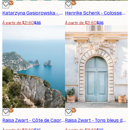
-40%*
-40%*
Katarzyna Gąsiorowska - Sicilian Lemons Coastal Village Affiche
Henrike Schenk - Colosseum Vue Palmier Affiche
À partir de $21.60
$36
À partir de $21.60
$36
-40%*
-40%*
Raisa Zwart - Côte de Capri Italie Poster
Raisa Zwart - Tons bleus de Rome Poster