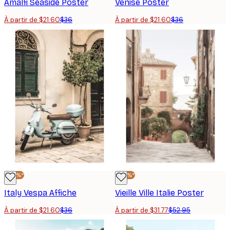
Amalfi Seaside Poster
Venise Poster
À partir de $21.60
$36
À partir de $21.60
$36
-40%*
-40%*
Italy Vespa Affiche
Vieille Ville Italie Poster
À partir de $21.60
$36
À partir de $31.77
$52.95