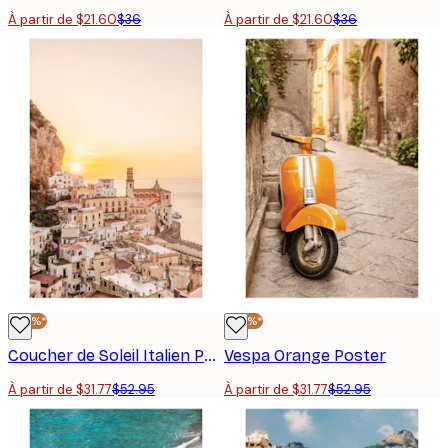
À partir de $21.60
$36
À partir de $21.60
$36
-40%*
-40%*
Coucher de Soleil Italien Poster
Vespa Orange Poster
À partir de $31.77
$52.95
À partir de $31.77
$52.95