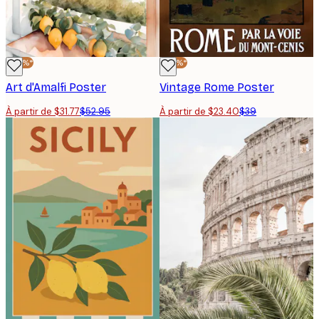
-40%*
-40%*
Art d'Amalfi Poster
Vintage Rome Poster
À partir de $31.77
$52.95
À partir de $23.40
$39