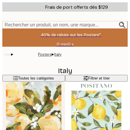
Skip
Frais de port offerts dès $129
to
main
content.
Rechercher un produit, un nom, une marque...
40% de rabais sur les Posters*
0 min
0 s
Valable
jusqu'au
▸
▸
Posters
Italy
:
2026-
08-
Italy
09
Toutes les catégories
Filtrer et trier