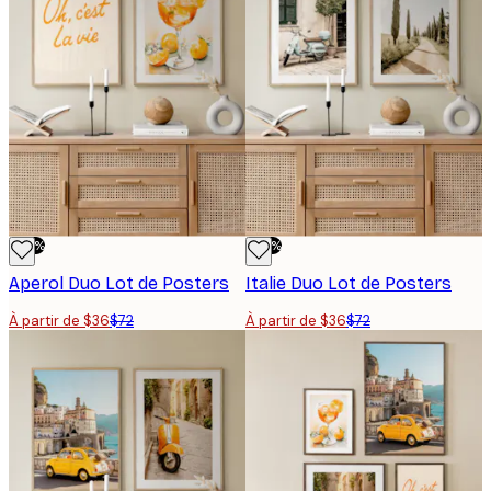
-50%
-50%
Aperol Duo Lot de Posters
Italie Duo Lot de Posters
À partir de $36
$72
À partir de $36
$72