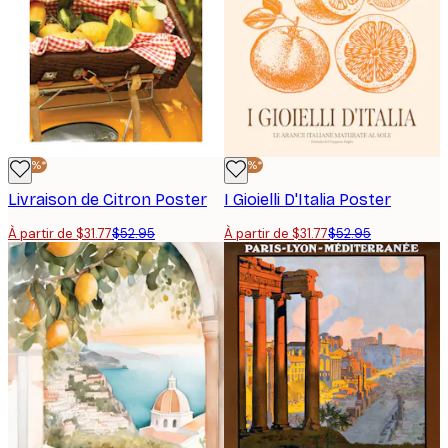
-40%*
-40%*
Livraison de Citron Poster
I Gioielli D'Italia Poster
À partir de $31.77
$52.95
À partir de $31.77
$52.95