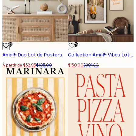
-50%
-50%
Amalfi Duo Lot de Posters
Collection Amalfi Vibes Lot de Posters
À partir de $52.95
$105.90
$150.90
$301.80