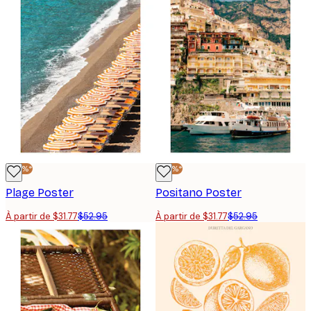
-40%*
-40%*
Plage Poster
Positano Poster
À partir de $31.77
$52.95
À partir de $31.77
$52.95