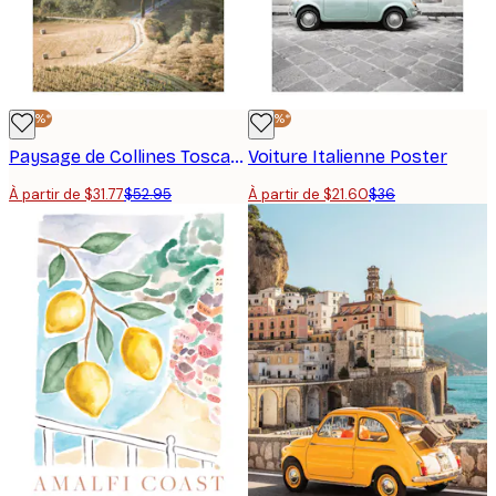
-40%*
-40%*
Paysage de Collines Toscane
Voiture Italienne Poster
À partir de $31.77
$52.95
À partir de $21.60
$36