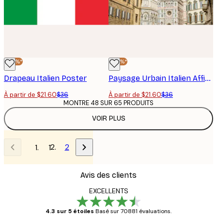
-40%*
-40%*
Drapeau Italien Poster
Paysage Urbain Italien Affiche
À partir de $21.60
$36
À partir de $21.60
$36
MONTRE 48 SUR 65 PRODUITS
VOIR PLUS
2
1
Avis des clients
EXCELLENTS
4.3 sur 5 étoiles
Basé sur 70881 évaluations.