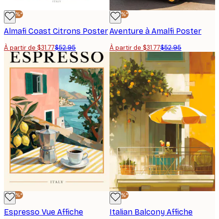
-40%*
-40%*
Almafi Coast Citrons Poster
Aventure à Amalfi Poster
À partir de $31.77
$52.95
À partir de $31.77
$52.95
-40%*
-40%*
Espresso Vue Affiche
Italian Balcony Affiche