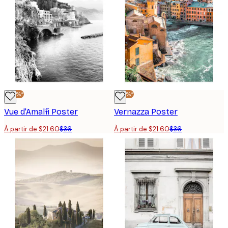
-40%*
-40%*
Vue d'Amalfi Poster
Vernazza Poster
À partir de $21.60
$36
À partir de $21.60
$36